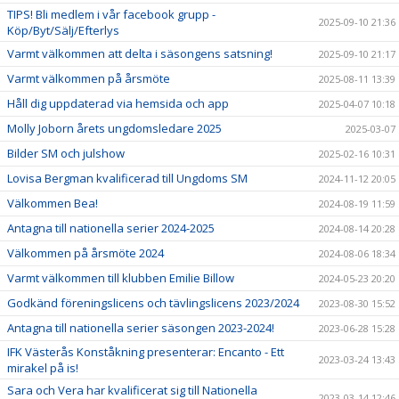
TIPS! Bli medlem i vår facebook grupp -
2025-09-10 21:36
Köp/Byt/Sälj/Efterlys
Varmt välkommen att delta i säsongens satsning!
2025-09-10 21:17
Varmt välkommen på årsmöte
2025-08-11 13:39
Håll dig uppdaterad via hemsida och app
2025-04-07 10:18
Molly Joborn årets ungdomsledare 2025
2025-03-07
Bilder SM och julshow
2025-02-16 10:31
Lovisa Bergman kvalificerad till Ungdoms SM
2024-11-12 20:05
Välkommen Bea!
2024-08-19 11:59
Antagna till nationella serier 2024-2025
2024-08-14 20:28
Välkommen på årsmöte 2024
2024-08-06 18:34
Varmt välkommen till klubben Emilie Billow
2024-05-23 20:20
Godkänd föreningslicens och tävlingslicens 2023/2024
2023-08-30 15:52
Antagna till nationella serier säsongen 2023-2024!
2023-06-28 15:28
IFK Västerås Konståkning presenterar: Encanto - Ett
2023-03-24 13:43
mirakel på is!
Sara och Vera har kvalificerat sig till Nationella
2023-03-14 12:46