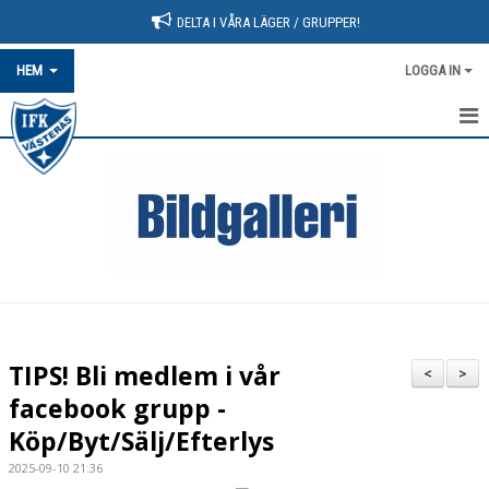
DELTA I VÅRA LÄGER / GRUPPER!
HEM
LOGGA IN
HEM
NYHETER
OM FÖRENINGEN
BLI MEDLEM
KALENDER
TIPS! Bli medlem i vår
<
>
UTRUSTNING
facebook grupp -
Köp/Byt/Sälj/Efterlys
KLUBBKLÄDER
2025-09-10 21:36