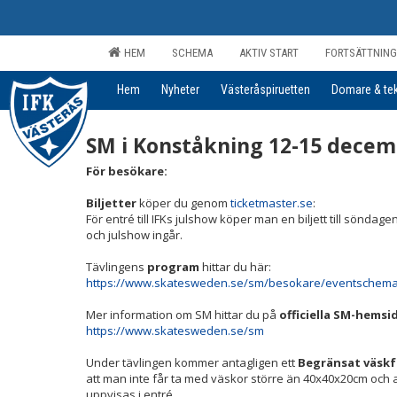
HEM
SCHEMA
AKTIV START
FORTSÄTTNING
Hem
Nyheter
Västeråspiruetten
Domare & tek
SM i Konståkning 12-15 decem
För besökare:
Biljetter
köper du genom
ticketmaster.se
:
För entré till IFKs julshow köper man en biljett till söndag
och julshow ingår.
Tävlingens
program
hittar du här:
https://www.skatesweden.se/sm/besokare/eventschem
Mer
information om SM hittar du på
officiella SM-hemsi
https://www.skatesweden.se/sm
Under tävlingen kommer antagligen ett
Begränsat väsk
att man inte får ta med väskor större än 40x40x20cm och at
uppvisas i entré.