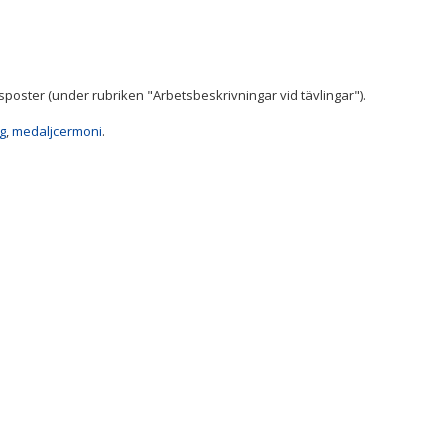
sposter (under rubriken "Arbetsbeskrivningar vid tävlingar").
ng
,
medaljcermoni
.