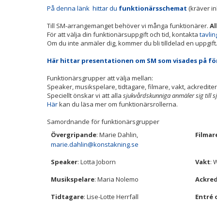
På denna länk hittar du
funktionärsschemat
(kräver in
Till SM-arrangemanget behöver vi många funktionärer.
Al
För att välja din funktionärsuppgift och tid, kontakta
tavli
Om du inte anmäler dig, kommer du bli tilldelad en uppgift
Här hittar presentationen om SM som visades på fö
Funktionärsgrupper att välja mellan:
Speaker, musikspelare, tidtagare, filmare, vakt, ackrediter
Speciellt önskar vi att alla
sjukvårdskunniga anmäler sig till
Här
kan du läsa mer om funktionärsrollerna.
Samordnande för funktionärsgrupper
Övergripande
: Marie Dahlin,
Filmar
marie.dahlin@konstakning.se
Speaker
: Lotta Joborn
Vakt
: 
Musikspelare
: Maria Nolemo
Ackred
Tidtagare
: Lise-Lotte Herrfall
Entré 