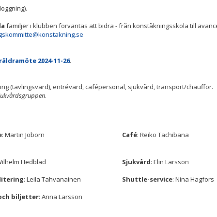
loggning).
la
familjer i klubben förväntas att bidra - från konståkningsskola till ava
ngskommitte@konstakning.se
.
räldramöte 2024-11-26
.
ing (tävlingsvärd), entrévärd, cafépersonal, sjukvård, transport/chaufför.
 sjukvårdsgruppen
.
e
: Martin Joborn
Café
: Reiko Tachibana
Wilhelm Hedblad
Sjukvård
: Elin Larsson
itering
: Leila Tahvanainen
Shuttle-service
: Nina Hagfors
och biljetter
: Anna Larsson