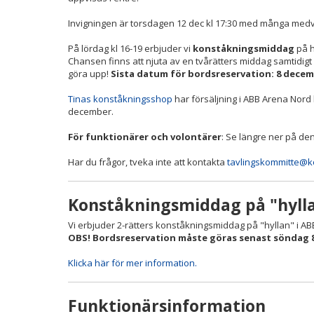
Invigningen är torsdagen 12 dec kl 17:30 med många med
På lördag kl 16-19 erbjuder vi
konståkningsmiddag
på h
Chansen finns att njuta av en tvårätters middag samtidigt
göra upp!
Sista datum för bordsreservation: 8 dece
Tinas konståkningsshop
har försäljning i ABB Arena Nord
december.
För funktionärer och volontärer
: Se längre ner på de
Har du frågor, tveka inte att kontakta
tavlingskommitte@k
Konståkningsmiddag på "hylla
Vi erbjuder 2-rätters konståkningsmiddag på "hyllan" i A
OBS! Bordsreservation måste göras senast söndag 
Klicka här för mer information.
Funktionärsinformation