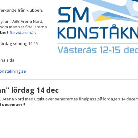
verkande från klubben.
yllan i ABB Arena Nord.
 som man ser finalisterna
mber
!
Se vidare här
.
 lördag-söndag 14-15
nna sida.
onstakning.se
n" lördag 14 dec
BB Arena Nord med utsikt över seniorernas finalpass på lördagen 14 dece
8 december!!