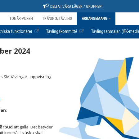
DELTA I VÅRA LÄGER / GRUPPER!
TONÅR-VUXEN
TRÄNING/TÄVLING
ARRANGEMANG
niska funktionärer
Tävlingskommitté
Tävlingsanmälan (IFK-medl
ber 2024
ens SM-tävlingar - uppvisning
a
dan
:
förbud
att gälla. Det betyder
t innehåll i väska skall