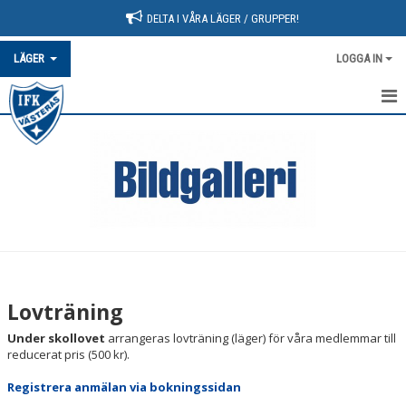
DELTA I VÅRA LÄGER / GRUPPER!
LÄGER
LOGGA IN
HEM
AKTUELLT
UTVECKLINGSHELG
VÄSTERÅSLÄGRET
LOVTRÄNING
Lovträning
Under skollovet
arrangeras lovträning (läger) för våra medlemmar till
reducerat pris (500 kr).
Registrera anmälan via bokningssidan