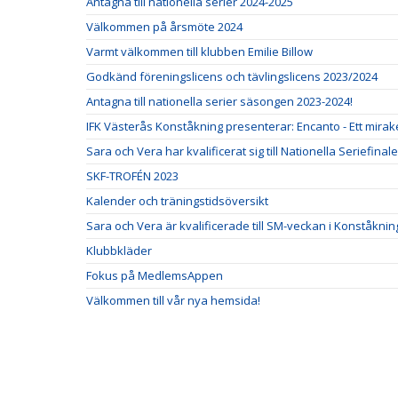
Antagna till nationella serier 2024-2025
Välkommen på årsmöte 2024
Varmt välkommen till klubben Emilie Billow
Godkänd föreningslicens och tävlingslicens 2023/2024
Antagna till nationella serier säsongen 2023-2024!
IFK Västerås Konståkning presenterar: Encanto - Ett mirake
Sara och Vera har kvalificerat sig till Nationella Seriefinal
SKF-TROFÉN 2023
Kalender och träningstidsöversikt
Sara och Vera är kvalificerade till SM-veckan i Konståknin
Klubbkläder
Fokus på MedlemsAppen
Välkommen till vår nya hemsida!