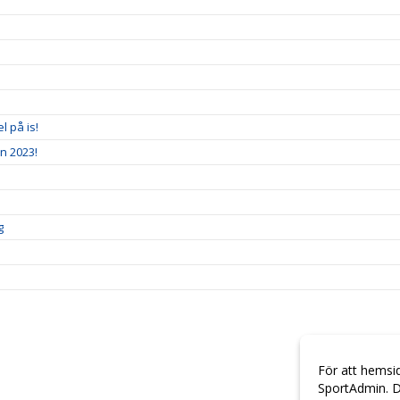
l på is!
en 2023!
g
För att hemsi
SportAdmin. D