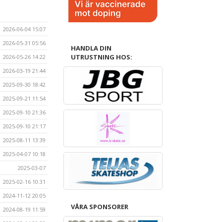
2026-06-04 15:07
2026-05-31 05:56
HANDLA DIN
UTRUSTNING HOS:
2026-05-26 14:22
2026-03-19 21:44
2025-09-30 18:42
2025-09-21 11:54
2025-09-10 21:36
2025-09-10 21:17
2025-08-11 13:39
2025-04-07 10:18
2025-03-07
2025-02-16 10:31
2024-11-12 20:05
VÅRA SPONSORER
2024-08-19 11:59