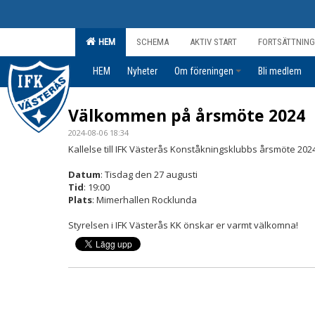
HEM
SCHEMA
AKTIV START
FORTSÄTTNING
HEM
Nyheter
Om föreningen
Bli medlem
Välkommen på årsmöte 2024
2024-08-06 18:34
Kallelse till IFK Västerås Konståkningsklubbs årsmöte 2024
Datum
: Tisdag den 27 augusti
Tid
: 19:00
Plats
: Mimerhallen Rocklunda
Styrelsen i IFK Västerås KK önskar er varmt välkomna!