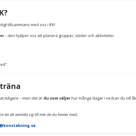
K?
roligt tillsammans med oss i IFK!
en
– den hjälper oss att planera grupper, istider och aktiviteter.
med".
 träna
nat tidigare – men det är
du som väljer
hur många dagar i veckan du vill åka
re än att anmäla sig till mer än du hinner med.
o@konstakning.se