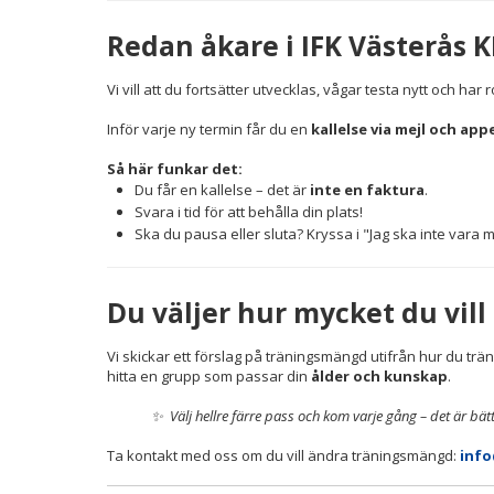
Redan åkare i IFK Västerås K
Vi vill att du fortsätter utvecklas, vågar testa nytt och har 
Inför varje ny termin får du en
kallelse via mejl och app
Så här funkar det:
Du får en kallelse – det är
inte en faktura
.
Svara i tid för att behålla din plats!
Ska du pausa eller sluta? Kryssa i "Jag ska inte vara 
Du väljer hur mycket du vill
Vi skickar ett förslag på träningsmängd utifrån hur du trä
hitta en grupp som passar din
ålder och kunskap
.
✨ Välj hellre färre pass och kom varje gång – det är bätt
Ta kontakt med oss om du vill ändra träningsmängd:
inf