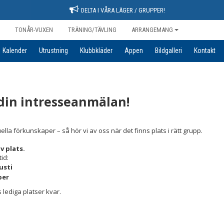
DELTA I VÅRA LÄGER / GRUPPER!
TONÅR-VUXEN
TRÄNING/TÄVLING
ARRANGEMANG
Kalender
Utrustning
Klubbkläder
Appen
Bildgalleri
Kontakt
in intresseanmälan!
 förkunskaper – så hör vi av oss när det finns plats i rätt grupp.
v plats.
tid:
usti
ber
 lediga platser kvar.