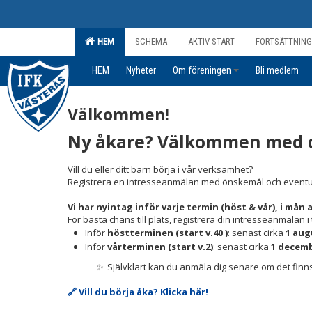
HEM
SCHEMA
AKTIV START
FORTSÄTTNING
HEM
Nyheter
Om föreningen
Bli medlem
Välkommen!
Ny åkare? Välkommen med d
Vill du eller ditt barn börja i vår verksamhet?
Registrera en intresseanmälan med önskemål och eventuella
Vi har nyintag inför varje termin (höst & vår), i mån a
För bästa chans till plats, registrera din intresseanmälan i 
Inför
höstterminen (start v.40 )
: senast cirka
1 aug
Inför
vårterminen (start v.2)
: senast cirka
1 decem
✨
Självklart kan du anmäla dig senare om det finns
🔗 Vill du börja åka? Klicka här!