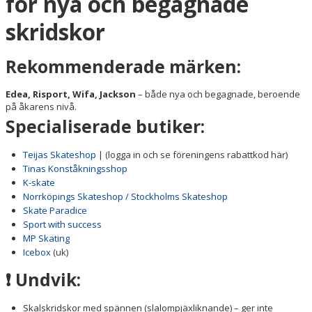
för nya och begagnade
skridskor
Rekommenderade märken:
Edea, Risport, Wifa, Jackson
– både nya och begagnade, beroende
på åkarens nivå.
Specialiserade butiker:
Teijas Skateshop
| (logga in och se föreningens rabattkod här)
Tinas Konståkningsshop
K-skate
Norrköpings Skateshop / Stockholms Skateshop
Skate Paradice
Sport with success
MP Skating
Icebox
(uk)
❗ Undvik:
Skalskridskor med spännen (slalompjäxliknande) – ger inte