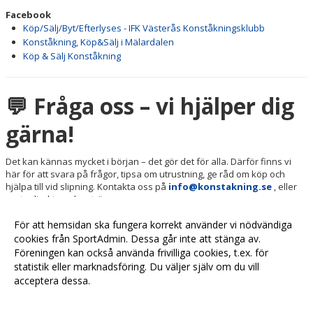
Facebook
Köp/Sälj/Byt/Efterlyses - IFK Västerås Konståkningsklubb
Konståkning, Köp&Sälj i Mälardalen
Köp & Sälj Konståkning
💬 Fråga oss – vi hjälper dig
gärna!
Det kan kännas mycket i början – det gör det för alla. Därför finns vi
här för att svara på frågor, tipsa om utrustning, ge råd om köp och
hjälpa till vid slipning. Kontakta oss på
info@konstakning.se
, eller
prata direkt med en tränare.
Tillsammans bygger vi en trygg, glädjefylld och inspirerande
För att hemsidan ska fungera korrekt använder vi nödvändiga
miljö där varje åkare får chansen att utvecklas – på sitt sätt, i
cookies från SportAdmin. Dessa går inte att stänga av.
sin takt.
Föreningen kan också använda frivilliga cookies, t.ex. för
statistik eller marknadsföring. Du väljer själv om du vill
acceptera dessa.
Anpassa dina val
Cookie-
Gå till