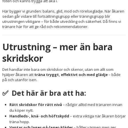
foten och känns trygga att åka i.
Här bygger vi grunden: balans, glid, mod och rörelseglädje. När åkaren
sedan går vidare till fortsättningsgrupp eller träningsgrupp blir
utrustningen viktigare – för både utveckling och säkerhet. Då finns vi
tränare här för att ge råd och rekommendationer.
Utrustning – mer än bara
skridskor
Det handlar inte bara om skridskor och skenor, utan om allt som
hjälper åkaren att
träna tryggt, effektivt och med glädje
– både
på och utanför isen.
✅ Det här är bra att ha:
Rätt skridskor för rätt nivå
– rådgör alltid med tränaren innan
du köper nytt.
Handleds-, knä- och höftskydd
– extra viktiga när åkaren börjar
träna hopp.
Vantar och lager-på-lager-kläder
– håller värmen men ger