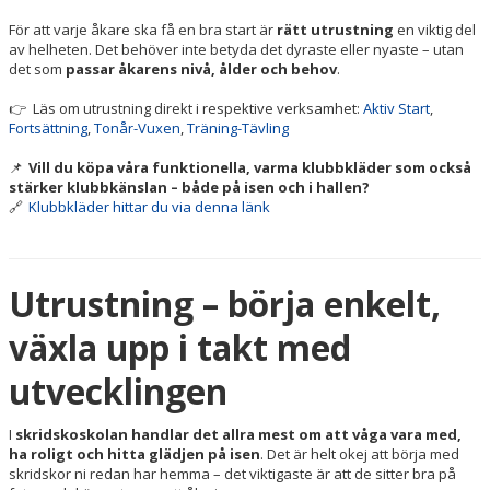
APPEN
För att varje åkare ska få en bra start är
rätt utrustning
en viktig del
BILDGALLERI
av helheten. Det behöver inte betyda det dyraste eller nyaste – utan
det som
passar åkarens nivå, ålder och behov
.
KONTAKT
👉 Läs om utrustning direkt i respektive verksamhet:
Aktiv Start
,
Fortsättning
,
Tonår-Vuxen
,
Träning-Tävling
INFORMATION IN ENGLISH
📌
Vill du köpa våra funktionella, varma klubbkläder som också
stärker klubbkänslan – både på isen och i hallen?
🔗
Klubbkläder hittar du via denna länk
Utrustning – börja enkelt,
växla upp i takt med
utvecklingen
I
skridskoskolan handlar det allra mest om att våga vara med,
ha roligt och hitta glädjen på isen
. Det är helt okej att börja med
skridskor ni redan har hemma – det viktigaste är att de sitter bra på