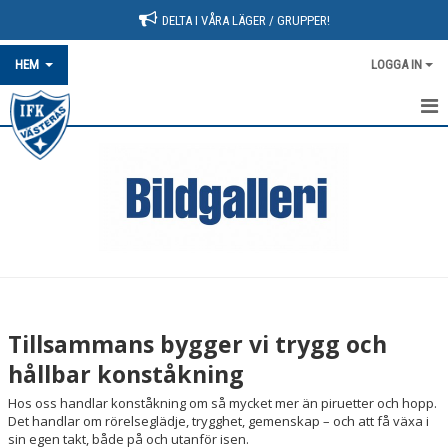
DELTA I VÅRA LÄGER / GRUPPER!
HEM
LOGGA IN
HEM
NYHETER
OM FÖRENINGEN
BLI MEDLEM
KALENDER
Tillsammans bygger vi trygg och
UTRUSTNING
hållbar konståkning
Hos oss handlar konståkning om så mycket mer än piruetter och hopp.
KLUBBKLÄDER
Det handlar om rörelseglädje, trygghet, gemenskap – och att få växa i
sin egen takt, både på och utanför isen.